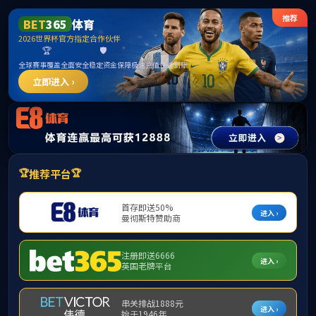
PA视讯集团|中国有限公司-官方网站
提示：访问地址无效，2016/0413/c4696a40178/http:找不到对应的栏
目！
首页
关闭此页