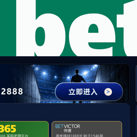
PA视讯集团|中国有限公司-官方网站
提示：访问地址无效，2026/0325/c4701a591430/http:找不到对应的栏目
首页
关闭此页